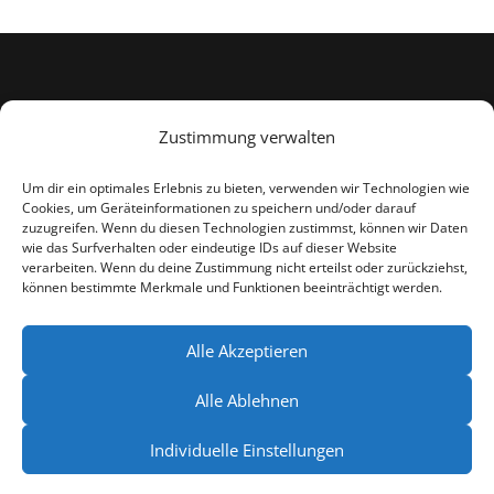
Kontakt
Zustimmung verwalten
Impressum
Um dir ein optimales Erlebnis zu bieten, verwenden wir Technologien wie
Cookies, um Geräteinformationen zu speichern und/oder darauf
zuzugreifen. Wenn du diesen Technologien zustimmst, können wir Daten
wie das Surfverhalten oder eindeutige IDs auf dieser Website
Datenschutz
verarbeiten. Wenn du deine Zustimmung nicht erteilst oder zurückziehst,
können bestimmte Merkmale und Funktionen beeinträchtigt werden.
AGB
Alle Akzeptieren
Alle Ablehnen
Individuelle Einstellungen
Copyright © 2026 DAS Reitlernsystem