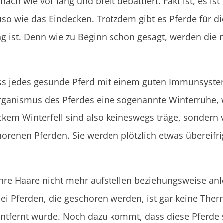
ch wie vor lang und breit debattiert. Fakt ist, es ist e
so wie das Eindecken. Trotzdem gibt es Pferde für d
ng ist. Denn wie zu Beginn schon gesagt, werden die 
 dass jedes gesunde Pferd mit einem guten Immunsys
 Organismus des Pferdes eine sogenannte Winterruhe, 
ckem Winterfell sind also keineswegs träge, sondern 
chorenen Pferden. Sie werden plötzlich etwas übereifr
ihre Haare nicht mehr aufstellen beziehungsweise anl
Bei Pferden, die geschoren werden, ist gar keine Th
 entfernt wurde. Noch dazu kommt, dass diese Pferde s