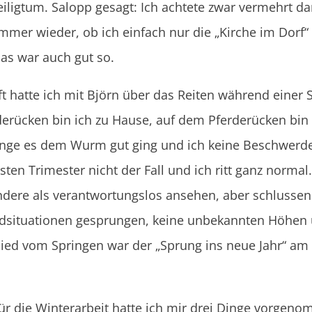
ligtum. Salopp gesagt: Ich achtete zwar vermehrt da
mer wieder, ob ich einfach nur die „Kirche im Dorf“ l
das war auch gut so.
ft hatte ich mit Björn über das Reiten während eine
erücken bin ich zu Hause, auf dem Pferderücken bin i
lange es dem Wurm gut ging und ich keine Beschwerde
ten Trimester nicht der Fall und ich ritt ganz normal
ndere als verantwortungslos ansehen, aber schlussend
dardsituationen gesprungen, keine unbekannten Höhen
ied vom Springen war der „Sprung ins neue Jahr“ am 
Für die Winterarbeit hatte ich mir drei Dinge vorgeno